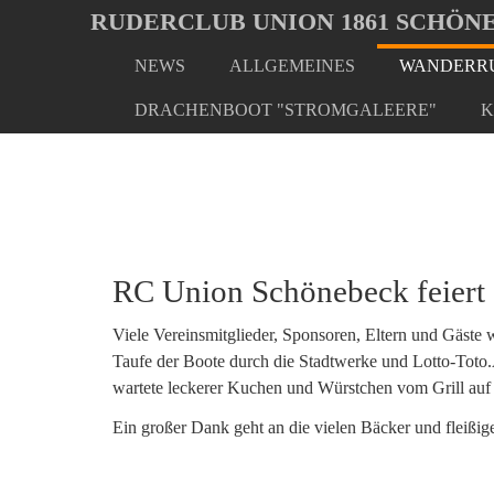
Oops, an error occurred! Code: 20260806094622afad9f36
RUDERCLUB UNION 1861 SCHÖNE
NEWS
ALLGEMEINES
WANDERRU
Skip
You
Home
Wanderrudern/ Veranstaltungen
Anrudern 
to
are
DRACHENBOOT "STROMGALEERE"
K
main
here:
content
RC Union Schönebeck feiert 
Viele Vereinsmitglieder, Sponsoren, Eltern und Gäste
Taufe der Boote durch die Stadtwerke und Lotto-Toto.
wartete leckerer Kuchen und Würstchen vom Grill auf
Ein großer Dank geht an die vielen Bäcker und fleißig