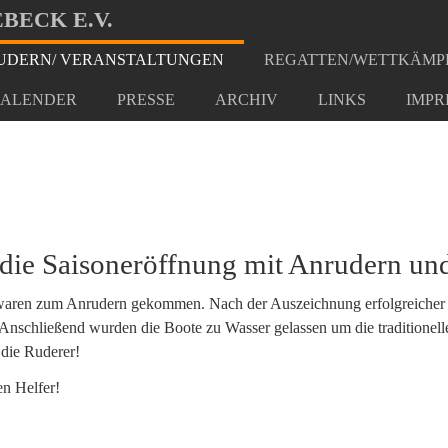
BECK E.V.
DERN/ VERANSTALTUNGEN
REGATTEN/WETTKÄMP
2023
ALENDER
PRESSE
ARCHIV
LINKS
IMPR
die Saisoneröffnung mit Anrudern und
 waren zum Anrudern gekommen. Nach der Auszeichnung erfolgreicher S
Anschließend wurden die Boote zu Wasser gelassen um die traditionelle
 die Ruderer!
en Helfer!