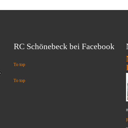
RC Schönebeck bei Facebook
To top
To top
n