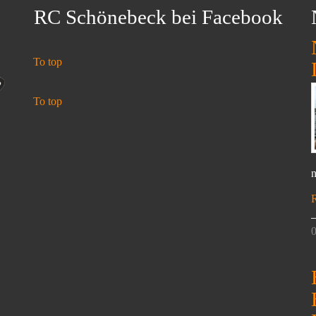
RC Schönebeck bei Facebook
To top
To top
n
0