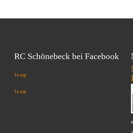
RC Schönebeck bei Facebook
To top
To top
n