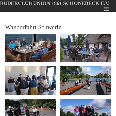
RUDERCLUB UNION 1861 SCHÖNEBECK E.V.
Oops, an error occurred! Code: 20260805182604dc78c1fb
Toggl
Skip
navig
to
Wanderfahrt Schwerin
main
content