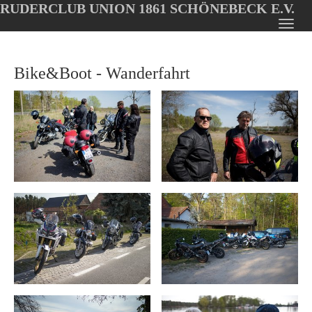
RUDERCLUB UNION 1861 SCHÖNEBECK E.V.
Oops, an error occurred! Code: 2026080813000216fac64f
Toggl
Skip
navig
to
Bike&Boot - Wanderfahrt
main
content