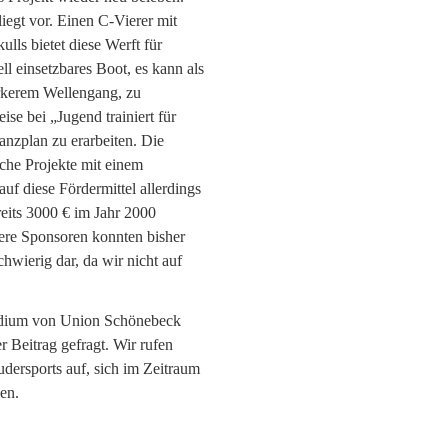
egt vor. Einen C-Vierer mit
ls bietet diese Werft für
ll einsetzbares Boot, es kann als
ärkerem Wellengang, zu
se bei „Jugend trainiert für
anzplan zu erarbeiten. Die
lche Projekte mit einem
uf diese Fördermittel allerdings
eits 3000 € im Jahr 2000
tere Sponsoren konnten bisher
hwierig dar, da wir nicht auf
äsidium von Union Schönebeck
r Beitrag gefragt. Wir rufen
udersports auf, sich im Zeitraum
en.