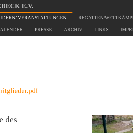
BECK E.V.
DERN/ VERANSTALTUNGEN
REGATTEN/WETTKÄMP
ruf
ALENDER
PRESSE
ARCHIV
LINKS
IMPR
itglieder.pdf
e des