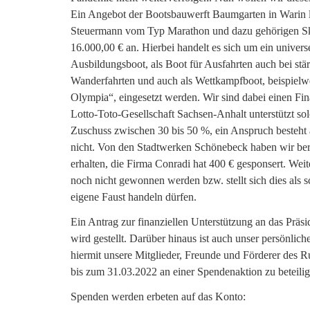
Ein Angebot der Bootsbauwerft Baumgarten in Warin li
Steuermann vom Typ Marathon und dazu gehörigen Skul
16.000,00 € an. Hierbei handelt es sich um ein universe
Ausbildungsboot, als Boot für Ausfahrten auch bei st
Wanderfahrten und auch als Wettkampfboot, beispielwei
Olympia“, eingesetzt werden. Wir sind dabei einen Fin
Lotto-Toto-Gesellschaft Sachsen-Anhalt unterstützt so
Zuschuss zwischen 30 bis 50 %, ein Anspruch besteht a
nicht. Von den Stadtwerken Schönebeck haben wir ber
erhalten, die Firma Conradi hat 400 € gesponsert. Wei
noch nicht gewonnen werden bzw. stellt sich dies als sc
eigene Faust handeln dürfen.
Ein Antrag zur finanziellen Unterstützung an das Pr
wird gestellt. Darüber hinaus ist auch unser persönliche
hiermit unsere Mitglieder, Freunde und Förderer des R
bis zum 31.03.2022 an einer Spendenaktion zu beteilig
Spenden werden erbeten auf das Konto: