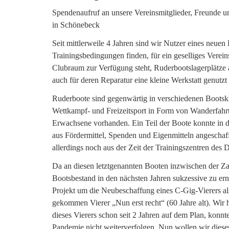
Spendenaufruf an unsere Vereinsmitglieder, Freunde u
in Schönebeck
Seit mittlerweile 4 Jahren sind wir Nutzer eines neuen
Trainingsbedingungen finden, für ein geselliges Vereins
Clubraum zur Verfügung steht, Ruderbootslagerplätze
auch für deren Reparatur eine kleine Werkstatt genutz
Ruderboote sind gegenwärtig in verschiedenen Bootsk
Wettkampf- und Freizeitsport in Form von Wanderfahrt
Erwachsene vorhanden. Ein Teil der Boote konnte in 
aus Fördermittel, Spenden und Eigenmitteln angeschaf
allerdings noch aus der Zeit der Trainingszentren de
Da an diesen letztgenannten Booten inzwischen der Zahn
Bootsbestand in den nächsten Jahren sukzessive zu ern
Projekt um die Neubeschaffung eines C-Gig-Vierers als 
gekommen Vierer „Nun erst recht“ (60 Jahre alt). Wir
dieses Vierers schon seit 2 Jahren auf dem Plan, konnt
Pandemie nicht weiterverfolgen. Nun wollen wir diese