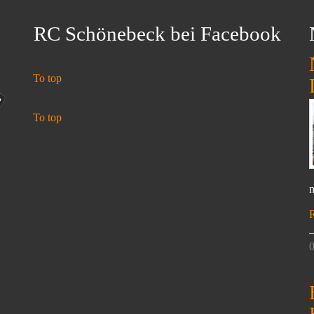
RC Schönebeck bei Facebook
To top
To top
n
0