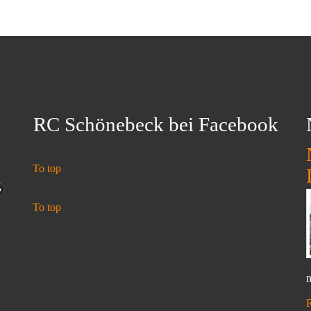
RC Schönebeck bei Facebook
To top
To top
n