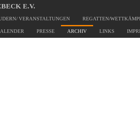
BECK E.V.
DERN/ VERANSTALTUNGEN
REGATTEN/WETTKÄMP
ALENDER
PRESSE
ARCHIV
LINKS
IMPR