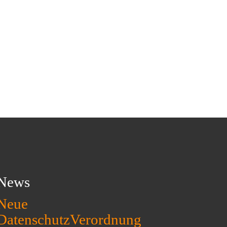
News
Neue
DatenschutzVerordnung