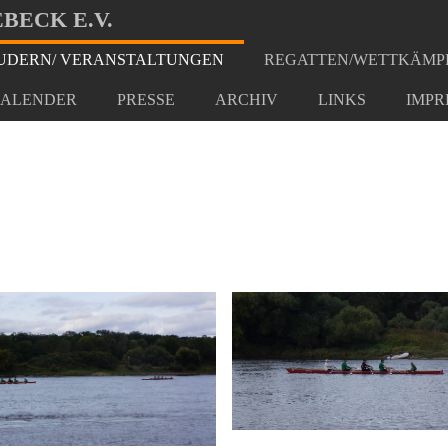
BECK E.V.
DERN/ VERANSTALTUNGEN
REGATTEN/WETTKÄMP
1021
ALENDER
PRESSE
ARCHIV
LINKS
IMPR