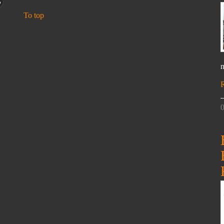
To top
n
0