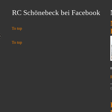
RC Schönebeck bei Facebook
To top
To top
n
0