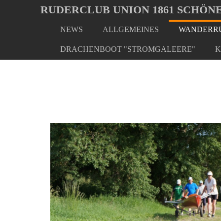
Oops, an error occurred! Code: 20260805152830f62fedba
RUDERCLUB UNION 1861 SCHÖNE
NEWS
ALLGEMEINES
WANDERRU
Skip
You
Home
Wanderrudern/ Veranstaltungen
Später Beg
to
are
DRACHENBOOT "STROMGALEERE"
K
main
here:
content