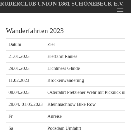
RUDERCLUB UNION 1861 SCHÖNEBECK E.V.
Oops, an error occurred! Code: 2026080809062339c42b44
Toggl
Skip
navig
to
Wanderfahrten 2023
main
content
Datum
Ziel
21.01.2023
Eierfahrt Ranies
29.01.2023
Lichtmess Glinde
11.02.2023
Brockenwanderung
08.04.2023
Osterfahrt Pretziener Wehr mit Picknick und 
28.04.-01.05.2023
Kleinmachnow Bike Row
Fr
Anreise
Sa
Podsdam Umfahrt