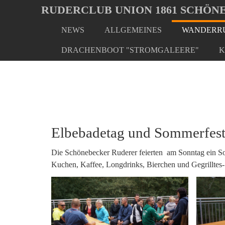
Oops, an error occurred! Code: 20260807170230b04e14b9
RUDERCLUB UNION 1861 SCHÖNE
NEWS
ALLGEMEINES
WANDERRU
Skip
You
Home
Wanderrudern/ Veranstaltungen
Elbebadeta
to
are
DRACHENBOOT "STROMGALEERE"
K
main
here:
content
Elbebadetag und Sommerfes
Die Schönebecker Ruderer feierten am Sonntag ein 
Kuchen, Kaffee, Longdrinks, Bierchen und Gegrilltes- 