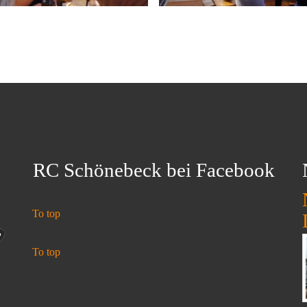
RC Schönebeck bei Facebook
To top
To top