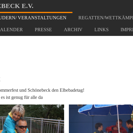
BECK E.V.
DERN/ VERANSTALTUNGEN
REGATTEN/WETTKÄMP
g/Sommerfest
ALENDER
PRESSE
ARCHIV
LINKS
IMPR
t
Sommerfest und Schönebeck den Elbebadetag!
es ist genug für alle da