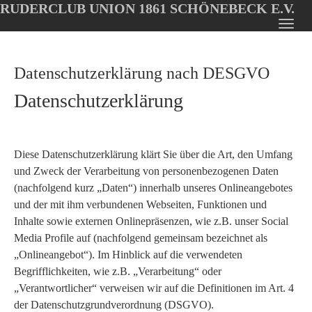
RUDERCLUB UNION 1861 SCHÖNEBECK E.V.
Oops, an error occurred! Code: 2026080707260400232054
Toggl
Skip
navig
to
Datenschutzerklärung nach DESGVO
main
content
Datenschutzerklärung
Diese Datenschutzerklärung klärt Sie über die Art, den Umfang
und Zweck der Verarbeitung von personenbezogenen Daten
(nachfolgend kurz „Daten“) innerhalb unseres Onlineangebotes
und der mit ihm verbundenen Webseiten, Funktionen und
Inhalte sowie externen Onlinepräsenzen, wie z.B. unser Social
Media Profile auf (nachfolgend gemeinsam bezeichnet als
„Onlineangebot“). Im Hinblick auf die verwendeten
Begrifflichkeiten, wie z.B. „Verarbeitung“ oder
„Verantwortlicher“ verweisen wir auf die Definitionen im Art. 4
der Datenschutzgrundverordnung (DSGVO).