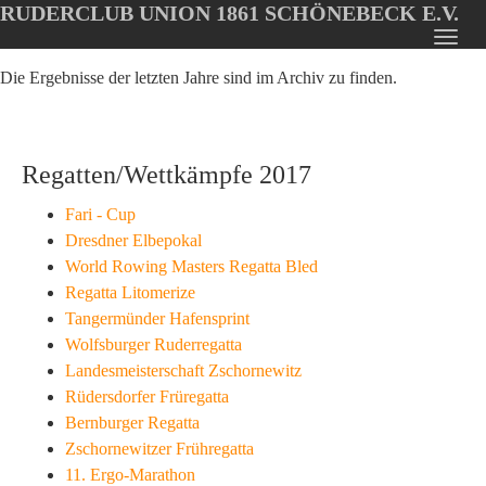
RUDERCLUB UNION 1861 SCHÖNEBECK E.V.
Oops, an error occurred! Code: 20260810055343525e14cb
Toggl
Skip
navig
Die Ergebnisse der letzten Jahre sind im Archiv zu finden.
to
main
content
Regatten/Wettkämpfe 2017
Fari - Cup
Dresdner Elbepokal
World Rowing Masters Regatta Bled
Regatta Litomerize
Tangermünder Hafensprint
Wolfsburger Ruderregatta
Landesmeisterschaft Zschornewitz
Rüdersdorfer Früregatta
Bernburger Regatta
Zschornewitzer Frühregatta
11. Ergo-Marathon