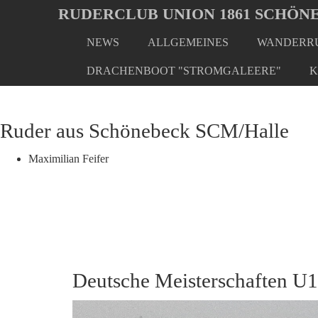
Oops, an error occurred! Code: 20260807165046dab0941c
RUDERCLUB UNION 1861 SCHÖNE
NEWS
ALLGEMEINES
WANDERRU
Skip
You
Home
Rudern - Extra
SCM /Hallesche Rvg. Böllb
to
are
DRACHENBOOT "STROMGALEERE"
K
main
here:
content
Ruder aus Schönebeck SCM/Halle
Maximilian Feifer
Deutsche Meisterschaften U