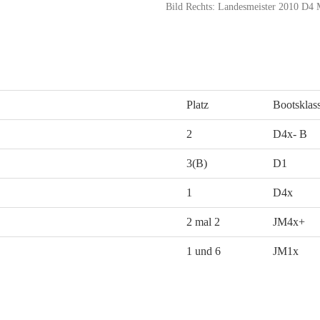
Bild Rechts: Landesmeister 2010 D4 
Platz
Bootsklas
2
D4x- B
3(B)
D1
1
D4x
2 mal 2
JM4x+
1 und 6
JM1x