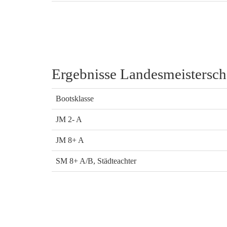
Ergebnisse Landesmeistersch
Bootsklasse
JM 2- A
JM 8+ A
SM 8+ A/B, Städteachter