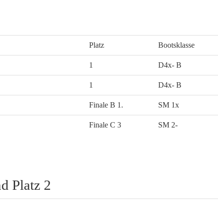
Platz
Bootsklasse
1
D4x- B
1
D4x- B
Finale B 1.
SM 1x
Finale C 3
SM 2-
d Platz 2