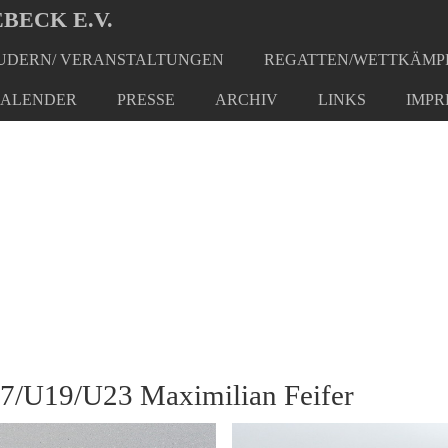
BECK E.V.
DERN/ VERANSTALTUNGEN
REGATTEN/WETTKÄMP
erg
ALENDER
PRESSE
ARCHIV
LINKS
IMPR
17/U19/U23 Maximilian Feifer