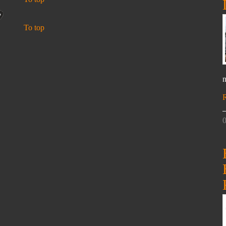
To top
n
0