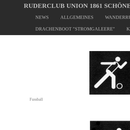
Oops, an error occurred! Code: 20260808074927a4c375ef
RUDERCLUB UNION 1861 SCHÖNE
NEWS
ALLGEMEINES
WANDERRU
Skip
to
DRACHENBOOT "STROMGALEERE"
K
main
content
Fussball