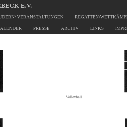
BECK E.V.
DERN/ VERANSTALTUNGEN
REGATTEN/WETTKÄMP
ALENDER
PRESSE
ARCHIV
LINKS
IMPR
Volleyball