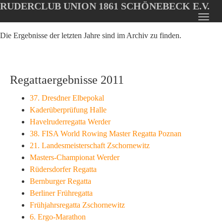
RUDERCLUB UNION 1861 SCHÖNEBECK E.V.
Oops, an error occurred! Code: 20260807152109b5da9bfc
Toggl
Skip
navig
Die Ergebnisse der letzten Jahre sind im Archiv zu finden.
to
main
content
Regattaergebnisse 2011
37. Dresdner Elbepokal
Kaderüberprüfung Halle
Havelruderregatta Werder
38. FISA World Rowing Master Regatta Poznan
21. Landesmeisterschaft Zschornewitz
Masters-Championat Werder
Rüdersdorfer Regatta
Bernburger Regatta
Berliner Frühregatta
Frühjahrsregatta Zschornewitz
6. Ergo-Marathon