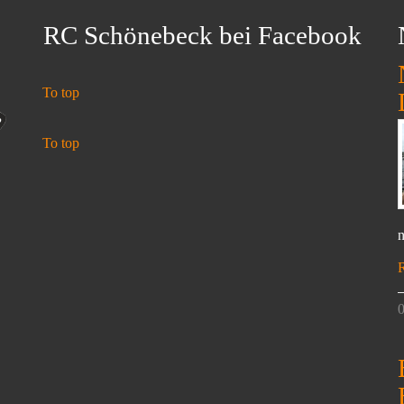
RC Schönebeck bei Facebook
To top
To top
n
0