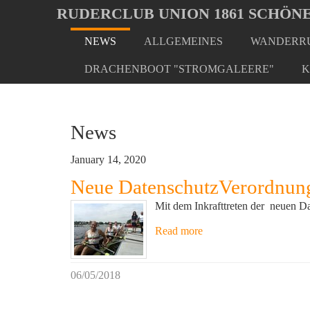
Oops, an error occurred! Code: 20260807131511097bc8c7
RUDERCLUB UNION 1861 SCHÖNE
NEWS
ALLGEMEINES
WANDERRU
Skip
to
DRACHENBOOT "STROMGALEERE"
K
main
content
News
January 14, 2020
Neue DatenschutzVerordnun
Mit dem Inkrafttreten der neuen Da
Read more
06/05/2018