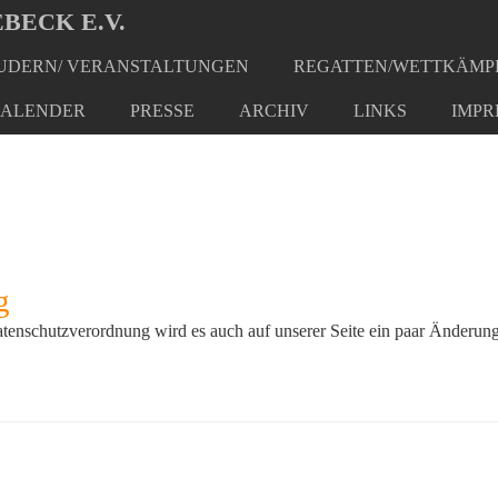
BECK E.V.
DERN/ VERANSTALTUNGEN
REGATTEN/WETTKÄMP
ALENDER
PRESSE
ARCHIV
LINKS
IMPR
g
tenschutzverordnung wird es auch auf unserer Seite ein paar Änderung