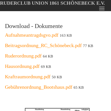
RUDERCLUB UNION 1861 SCHÖNEBECK E.V.
Oops, an error occurred! Code: 20260806041246915abd51
Toggl
Skip
navig
to
Download - Dokumente
main
content
Aufnahmeantragdsgvo.pdf
163 KB
Beitragsordnung_RC_Schönebeck.pdf
77 KB
Ruderordnung.pdf
64 KB
Hausordnung.pdf
69 KB
Kraftraumordnung.pdf
50 KB
Gebührenordnung_Bootshaus.pdf
65 KB