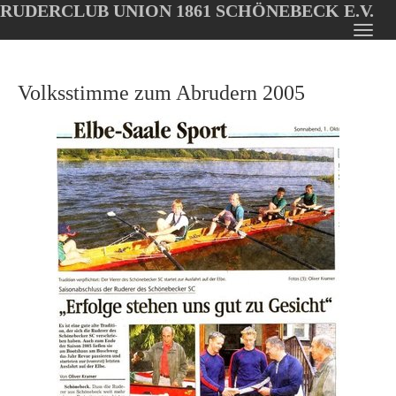
RUDERCLUB UNION 1861 SCHÖNEBECK E.V.
Oops, an error occurred! Code: 202608051743434e440b48
Toggl
Skip
navig
to
Volksstimme zum Abrudern 2005
main
content