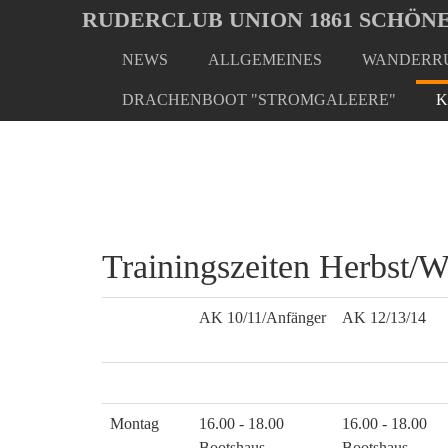
Oops, an error occurred! Code: 202608061926181df32738
RUDERCLUB UNION 1861 SCHÖNE
NEWS
ALLGEMEINES
WANDERRU
Skip
You
Home
Kalender
Trainingszeiten
to
are
DRACHENBOOT "STROMGALEERE"
K
main
here:
content
Trainingszeiten Herbst/W
AK 10/11/Anfänger
AK 12/13/14
Montag
16.00 - 18.00
16.00 - 18.00
Bootshaus
Bootshaus