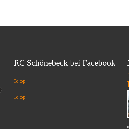
RC Schönebeck bei Facebook
To top
To top
n