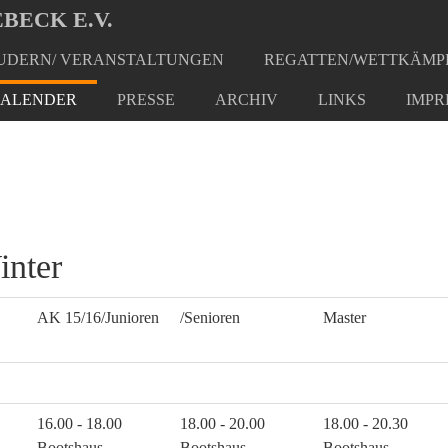
BECK E.V.
DERN/ VERANSTALTUNGEN
REGATTEN/WETTKÄMP
ALENDER
PRESSE
ARCHIV
LINKS
IMPR
inter
AK 15/16/Junioren
/Senioren
Master
16.00 - 18.00
18.00 - 20.00
18.00 - 20.30
Bootshaus
Bootshaus
Bootshaus