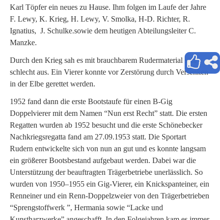
Karl Töpfer ein neues zu Hause. Ihm folgen im Laufe der Jahre
F. Lewy, K. Krieg, H. Lewy, V. Smolka, H-D. Richter, R.
Ignatius, J. Schulke.sowie dem heutigen Abteilungsleiter C.
Manzke.
Durch den Krieg sah es mit brauchbarem Rudermaterial sehr
schlecht aus. Ein Vierer konnte vor Zerstörung durch Versenken
in der Elbe gerettet werden.
1952 fand dann die erste Bootstaufe für einen B-Gig
Doppelvierer mit dem Namen “Nun erst Recht” statt. Die ersten
Regatten wurden ab 1952 besucht und die erste Schönebecker
Nachkriegsregatta fand am 27.09.1953 statt. Die Sportart
Rudern entwickelte sich von nun an gut und es konnte langsam
ein größerer Bootsbestand aufgebaut werden. Dabei war die
Unterstützung der beauftragten Trägerbetriebe unerlässlich. So
wurden von 1950–1955 ein Gig-Vierer, ein Knickspanteiner, ein
Renneiner und ein Renn-Doppelzweier von den Trägerbetrieben
“Sprengstoffwerk ”, Hermania sowie “Lacke und
Kunstharzwerke” angeschafft. In den Folgejahren kam es immer