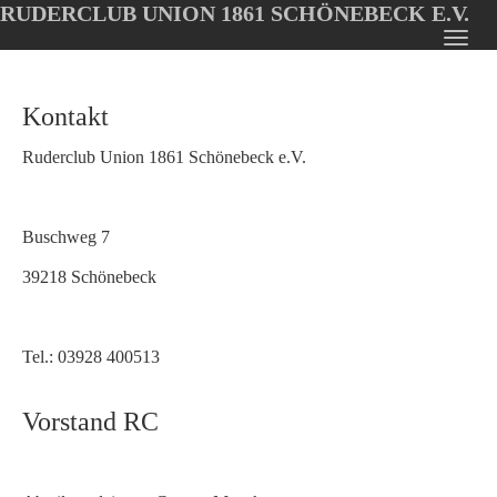
RUDERCLUB UNION 1861 SCHÖNEBECK E.V.
Oops, an error occurred! Code: 202608082252356ad78db7
Toggl
Skip
navig
to
Kontakt
main
content
Ruderclub Union 1861 Schönebeck e.V.
Buschweg 7
39218 Schönebeck
Tel.: 03928 400513
Vorstand RC