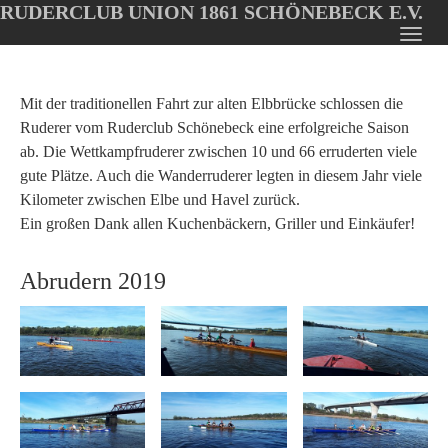
RUDERCLUB UNION 1861 SCHÖNEBECK E.V.
Oops, an error occurred! Code: 20260808112222f382a047
Toggl
Skip
navig
to
main
Mit der traditionellen Fahrt zur alten Elbbrücke schlossen die
content
Ruderer vom Ruderclub Schönebeck eine erfolgreiche Saison
ab. Die Wettkampfruderer zwischen 10 und 66 erruderten viele
gute Plätze. Auch die Wanderruderer legten in diesem Jahr viele
Kilometer zwischen Elbe und Havel zurück.
Ein großen Dank allen Kuchenbäckern, Griller und Einkäufer!
Abrudern 2019