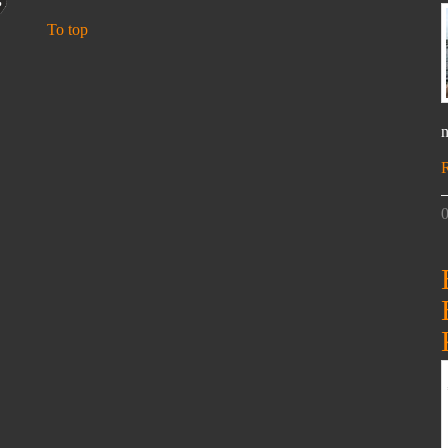
To top
n
0