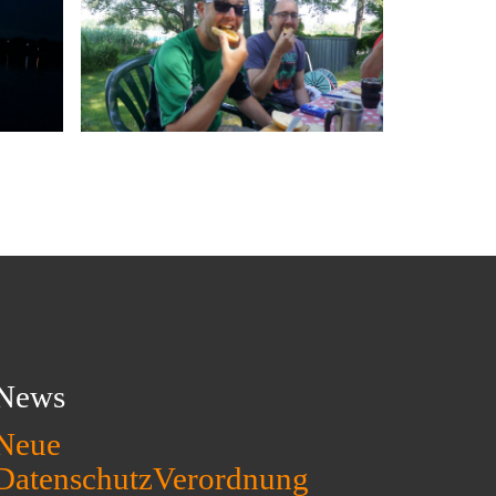
News
Neue
DatenschutzVerordnung