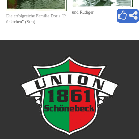
und Rüdiger
Die erfolgreiche Familie Doris "P
ünktchen" (Stm)