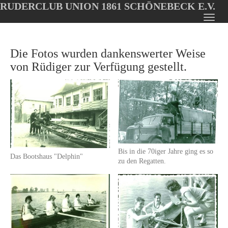
RUDERCLUB UNION 1861 SCHÖNEBECK E.V.
Oops, an error occurred! Code: 20260807081606fccf8a28
Toggl
Skip
navig
to
Die Fotos wurden dankenswerter Weise
main
content
von Rüdiger zur Verfügung gestellt.
Bis in die 70iger Jahre ging es so
Das Bootshaus "Delphin"
zu den Regatten.