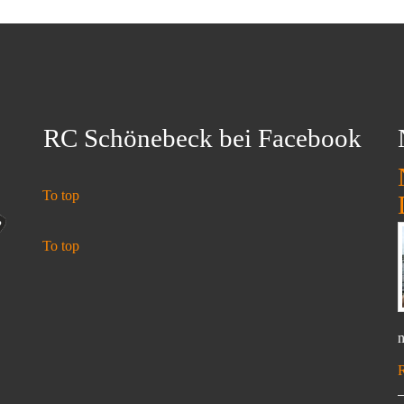
RC Schönebeck bei Facebook
To top
To top
n