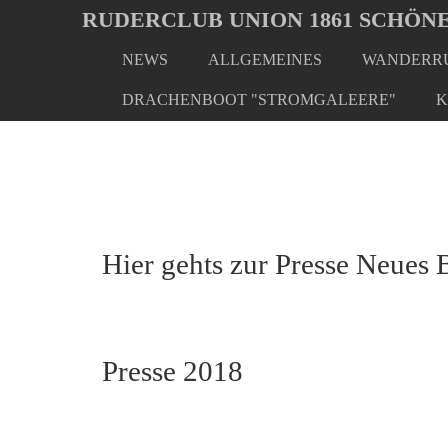
Oops, an error occurred! Code: 20260807030749f7bb70ea
RUDERCLUB UNION 1861 SCHÖNE
NEWS
ALLGEMEINES
WANDERRU
Skip
You
Home
Presse
Presse 2018
to
are
DRACHENBOOT "STROMGALEERE"
K
main
here:
content
Hier gehts zur Presse Neues 
Presse 2018