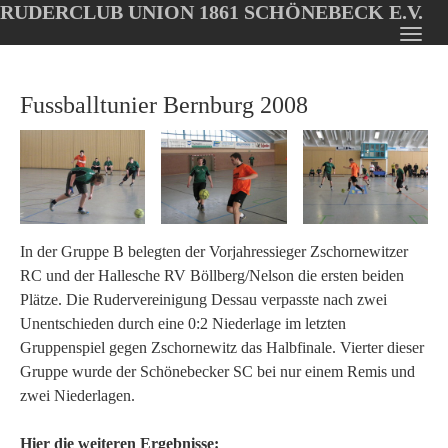
RUDERCLUB UNION 1861 SCHÖNEBECK E.V.
Oops, an error occurred! Code: 202608051531366649905d
Toggl
Skip
navig
to
Fussballtunier Bernburg 2008
main
content
In der Gruppe B belegten der Vorjahressieger Zschornewitzer
RC und der Hallesche RV Böllberg/Nelson die ersten beiden
Plätze. Die Rudervereinigung Dessau verpasste nach zwei
Unentschieden durch eine 0:2 Niederlage im letzten
Gruppenspiel gegen Zschornewitz das Halbfinale. Vierter dieser
Gruppe wurde der Schönebecker SC bei nur einem Remis und
zwei Niederlagen.
Hier die weiteren Ergebnisse: