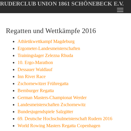
RUDERCLUB UNION 1861 SCHÖNEBECK E.V.
Oops, an error occurred! Code: 202608080906239e5ae7ed
Toggl
Skip
navig
to
Regatten und Wettkämpfe 2016
main
content
Athletikwettkampf Magdeburg
Ergometer-Landesmeisterschaften
Trainingslager Zelezna Rhuda
10. Ergo-Marathon
Dessauer Waldlauf
Inn River Race
Zschornewitzer Frühregatta
Bernburger Regatta
German Masters-Championat Werder
Landesmeisterschaften Zschornewitz
Bundesjugendspiele Salzgitter
69. Deutsche Hochschulmeisterschaft Rudern 2016
World Rowing Masters Regatta Copenhagen