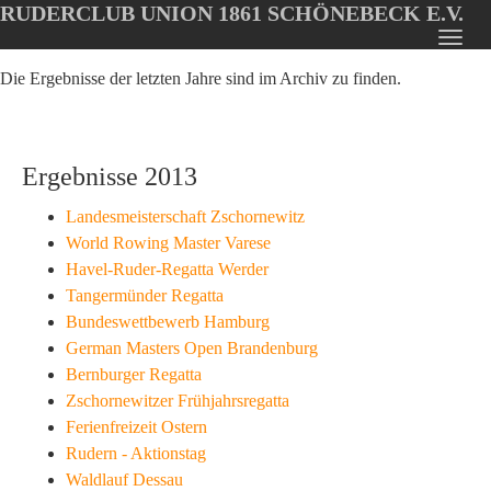
RUDERCLUB UNION 1861 SCHÖNEBECK E.V.
Oops, an error occurred! Code: 20260806210131a685c8bb
Toggl
Skip
navig
Die Ergebnisse der letzten Jahre sind im Archiv zu finden.
to
main
content
Ergebnisse 2013
Landesmeisterschaft Zschornewitz
World Rowing Master Varese
Havel-Ruder-Regatta Werder
Tangermünder Regatta
Bundeswettbewerb Hamburg
German Masters Open Brandenburg
Bernburger Regatta
Zschornewitzer Frühjahrsregatta
Ferienfreizeit Ostern
Rudern - Aktionstag
Waldlauf Dessau