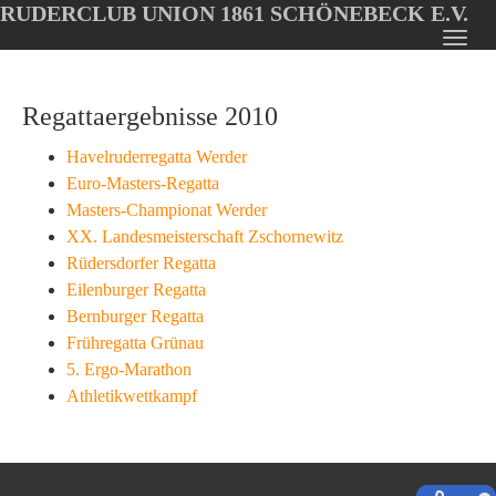
RUDERCLUB UNION 1861 SCHÖNEBECK E.V.
Oops, an error occurred! Code: 20260806153211b0e9fc64
Toggl
Skip
navig
to
Regattaergebnisse 2010
main
content
Havelruderregatta Werder
Euro-Masters-Regatta
Masters-Championat Werder
XX. Landesmeisterschaft Zschornewitz
Rüdersdorfer Regatta
Eilenburger Regatta
Bernburger Regatta
Frühregatta Grünau
5. Ergo-Marathon
Athletikwettkampf