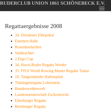
RUDERCLUB UNION 1861 SCHÖNEBECK E.V.
Oops, an error occurred! Code: 20260806223457281dcbfd
Toggl
Skip
navig
to
Regattaergebnisse 2008
main
content
34. Dresdener Elbepokal
Einertest Halle
Roseninselachter
Städteachter
2.Ergo Cup
34. Havel-Ruder Regatta Werder
35. FISA World Rowing Master Regatta Trakai
10. Tangermünder Hafensprint
Thüringenregatta Lobenstein
Bundeswettbewerb
Landesmeisterschaft Zschornewitz
Eilenburger Regatta
Bernburger Regatta